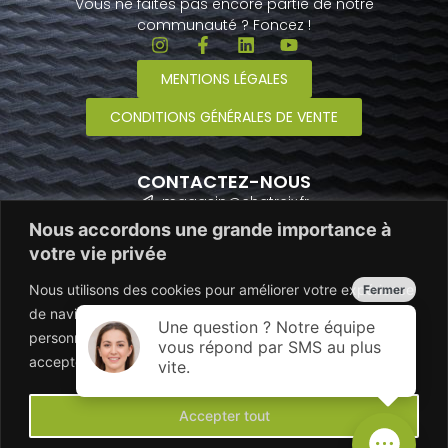
Vous ne faites pas encore partie de notre
communauté ? Foncez !
MENTIONS LÉGALES
CONDITIONS GÉNÉRALES DE VENTE
CONTACTEZ-NOUS
magasin@chatreix.fr
Nous accordons une grande importance à
02 48 64 69 71
votre vie privée
Nous utilisons des cookies pour améliorer votre expérience
de navigation, diffuser des publicités ou du contenu
personnalisés et analyser notre trafic. En cliquant sur "Tout
accepter", vous consentez à notre utilisation des cookies.
Accepter tout