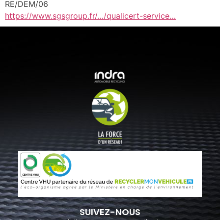
RE/DEM/06
https://www.sgsgroup.fr/…/qualicert-service…
SUIVEZ-NOUS